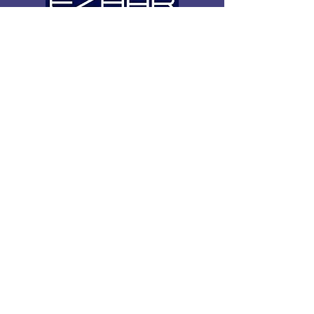
القائمة السريعة
المؤسسية
صابر وسليم
خدماتنا
أنشطتنا
استعلام عن المستندات
تواصل
شهادة
خدماتنا
مراقبة
شهادة ساسو
شهادة eCOSMO
مختبر
الخدمات اللوجستية
شهادة Goeic