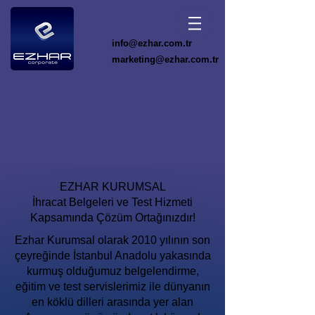
info@ezhar.com.tr
marketing@ezhar.com.tr
EZHAR KURUMSAL
İhracat Belgeleri ve Test Hizmeti
Kapsamında Çözüm Ortağınızdır!
Ezhar Kurumsal olarak 2010 yılının son
çeyreğinde İstanbul Anadolu yakasında
kurmuş olduğumuz belgelendirme,
eğitim ve test servislerimiz ile dünyanın
en köklü dilleri arasında yer alan