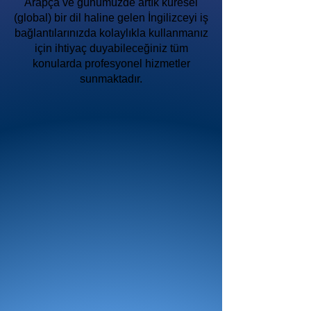
Arapça ve günümüzde artık küresel
(global) bir dil haline gelen İngilizceyi iş
bağlantılarınızda kolaylıkla kullanmanız
için ihtiyaç duyabileceğiniz tüm
konularda profesyonel hizmetler
sunmaktadır.