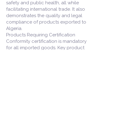
safety and public health, all while
facilitating international trade. It also
demonstrates the quality and legal
compliance of products exported to
Algeria.
Products Requiring Certification
Conformity certification is mandatory
for all imported goods. Key product
categories include:
- Food and Cosmetics: Must meet
Algerian health and quality standards,
including halal certification for certain
items.
- Electrical and Electronic Products:
Must comply with safety, technical, and
environmental standards, including
electromagnetism and recycling rules.
- Industrial and Construction Products:
Must meet quality, safety, and
environmental protection regulations.
- Automotive Products and Spare Parts: