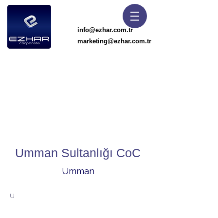
info@ezhar.com.tr
marketing@ezhar.com.tr
Umman Sultanlığı CoC
Umman
U
mman’a İhracatta Uygunluk Gereklilikleri ve
Ezhar Desteği
Umman Sultanlığı, ithal edilen ürünlerin